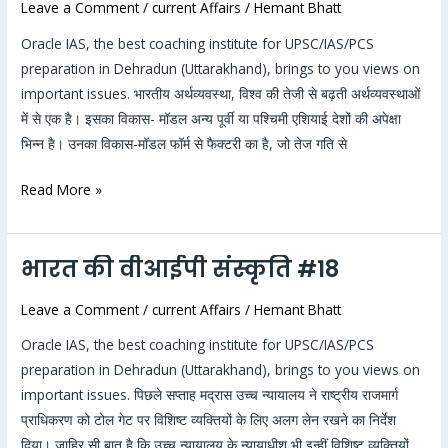
Leave a Comment
/
current Affairs
/
Hemant Bhatt
विकास
मॉडल
Oracle IAS, the best coaching institute for UPSC/IAS/PCS
#19
preparation in Dehradun (Uttarakhand), brings to you views on
important issues. भारतीय अर्थव्यवस्था, विश्व की तेजी से बढ़ती अर्थव्यवस्थाओं
में से एक है। इसका विकास- मॉडल अन्य पूर्वी या पश्चिमी एशियाई देशों की अपेक्षा
भिन्न है। उनका विकास-मॉडल फॉर्म से फैक्टरी का है, जो तेज गति से
Read More »
भारत की वीआईपी संस्कृति #18
भारत
की
Leave a Comment
/
current Affairs
/
Hemant Bhatt
वीआईपी
संस्कृति
Oracle IAS, the best coaching institute for UPSC/IAS/PCS
#18
preparation in Dehradun (Uttarakhand), brings to you views on
important issues. पिछले सप्ताह मद्रास उच्च न्यायालय ने राष्ट्रीय राजमार्ग
प्राधिकरण को टोल गेट पर विशिष्ट व्यक्तियों के लिए अलग लेन रखने का निर्देश
दिया। जाहिर सी बात है कि उच्च न्यायालय के न्यायाधीश भी इन्हीं विशिष्ट व्यक्तियों