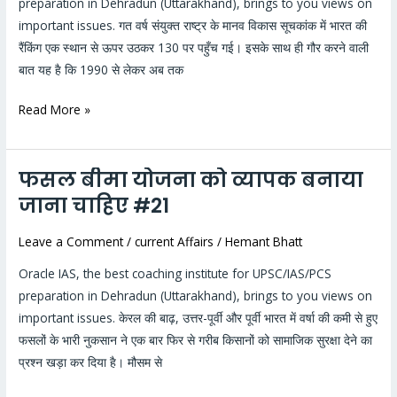
preparation in Dehradun (Uttarakhand), brings to you views on
में
important issues. गत वर्ष संयुक्त राष्ट्र के मानव विकास सूचकांक में भारत की
भारत
रैंकिंग एक स्थान से ऊपर उठकर 130 पर पहुँच गई। इसके साथ ही गौर करने वाली
की
बात यह है कि 1990 से लेकर अब तक
वास्तविक
स्थिति
Read More »
#22
फसल बीमा योजना को व्यापक बनाया
फसल
बीमा
जाना चाहिए #21
योजना
Leave a Comment
/
current Affairs
/
Hemant Bhatt
को
व्यापक
Oracle IAS, the best coaching institute for UPSC/IAS/PCS
बनाया
preparation in Dehradun (Uttarakhand), brings to you views on
जाना
important issues. केरल की बाढ़, उत्तर-पूर्वी और पूर्वी भारत में वर्षा की कमी से हुए
चाहिए
फसलों के भारी नुकसान ने एक बार फिर से गरीब किसानों को सामाजिक सुरक्षा देने का
#21
प्रश्न खड़ा कर दिया है। मौसम से