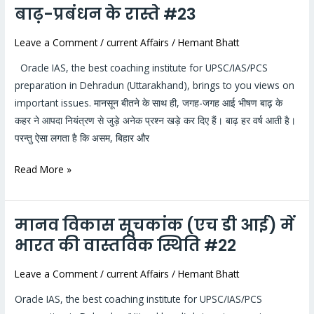
बाढ़-प्रबंधन के रास्ते #23
बाढ़-
प्रबंधन
Leave a Comment
/
current Affairs
/
Hemant Bhatt
के
रास्ते
Oracle IAS, the best coaching institute for UPSC/IAS/PCS
#23
preparation in Dehradun (Uttarakhand), brings to you views on
important issues. मानसून बीतने के साथ ही, जगह-जगह आई भीषण बाढ़ के
कहर ने आपदा नियंत्रण से जुड़े अनेक प्रश्न खड़े कर दिए हैं। बाढ़ हर वर्ष आती है।
परन्तु ऐसा लगता है कि असम, बिहार और
Read More »
मानव विकास सूचकांक (एच डी आई) में
मानव
विकास
भारत की वास्तविक स्थिति #22
सूचकांक
Leave a Comment
/
current Affairs
/
Hemant Bhatt
(एच
डी
Oracle IAS, the best coaching institute for UPSC/IAS/PCS
आई)