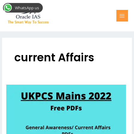
Skip
MAI
WhatsApp us
to
MEN
content
Post
pagination
current Affairs
UKPCS
Current
Affairs
for
Mains
2022