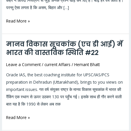
कहर ने आपदा नियंत्रण से जुड़े अनेक प्रश्न खड़े कर दिए हैं। बाढ़ हर वर्ष आती है।
परन्तु ऐसा लगता है कि असम, बिहार और […]
Read More »
मानव विकास सूचकांक (एच डी आई) में
मानव
विकास
भारत की वास्तविक स्थिति #22
सूचकांक
Leave a Comment
/
current Affairs
/
Hemant Bhatt
(एच
डी
Oracle IAS, the best coaching institute for UPSC/IAS/PCS
आई)
preparation in Dehradun (Uttarakhand), brings to you views on
में
important issues. गत वर्ष संयुक्त राष्ट्र के मानव विकास सूचकांक में भारत की
भारत
रैंकिंग एक स्थान से ऊपर उठकर 130 पर पहुँच गई। इसके साथ ही गौर करने वाली
की
बात यह है कि 1990 से लेकर अब तक
वास्तविक
स्थिति
Read More »
#22