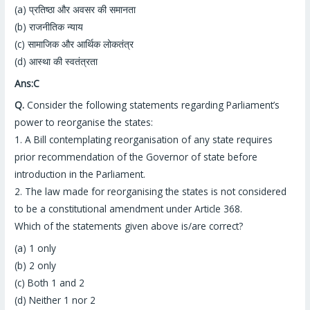
(a) प्रतिष्ठा
और अवसर की समानता
(b)
राजनीतिक न्याय
(c) सामाजिक और आर्थिक लोकतंत्र
(d) आस्था की स्वतंत्रता
Ans:C
Q.
Consider the following statements regarding
Parliament’s
power to reorganise the states:
1. A Bill contemplating reorganisation of any state requires
prior recommendation of the Governor of state before
introduction in the Parliament.
2. The law made for reorganising the states is not considered
to be a constitutional amendment under Article 368.
Which of the statements given above is/are correct?
(a) 1 only
(b) 2 only
(c) Both 1 and 2
(d) Neither 1 nor 2