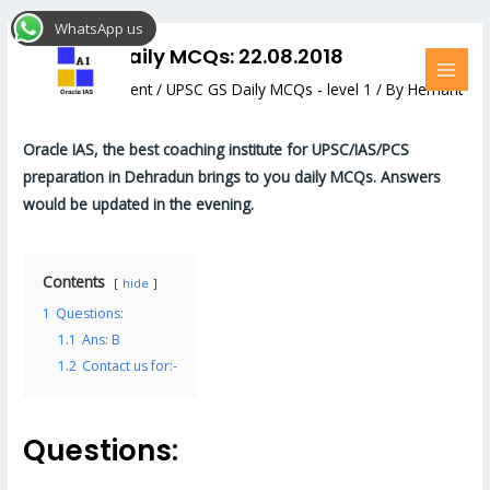
Skip
Post
MAI
WhatsApp us
to
navigation
MEN
UPSC GS Daily MCQs: 22.08.2018
content
Leave a Comment
/
UPSC GS Daily MCQs - level 1
/ By
Hemant
Bhatt
Oracle IAS, the best coaching institute for UPSC/IAS/PCS
preparation in Dehradun brings to you daily MCQs. Answers
would be updated in the evening.
Contents
hide
1
Questions:
1.1
Ans: B
1.2
Contact us for:-
Questions: