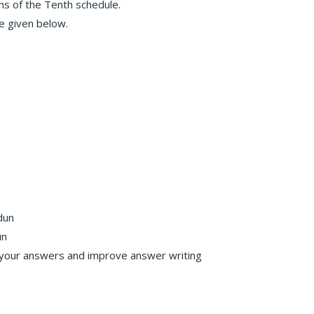
ions of the Tenth schedule.
e given below.
dun
un
 your answers and improve answer writing