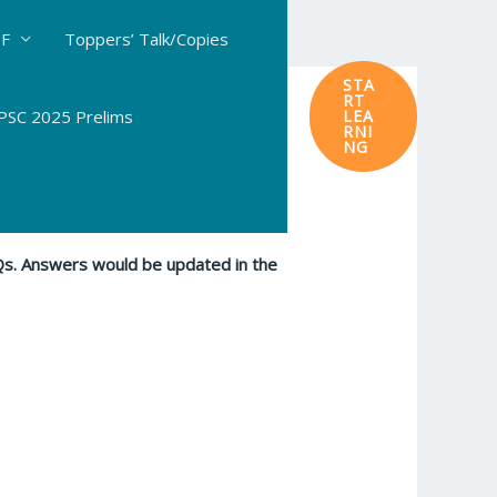
DF
Toppers’ Talk/Copies
STA
RT
SC 2025 Prelims
LEA
RNI
NG
CQs. Answers would be updated in the