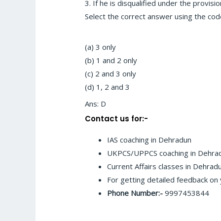
3. If he is disqualified under the provis
Select the correct answer using the cod
(a) 3 only
(b) 1 and 2 only
(c) 2 and 3 only
(d) 1, 2 and 3
Ans: D
Contact us for:-
IAS coaching in Dehradun
UKPCS/UPPCS coaching in Dehra
Current Affairs classes in Dehrad
For getting detailed feedback on
Phone Number:-
9997453844