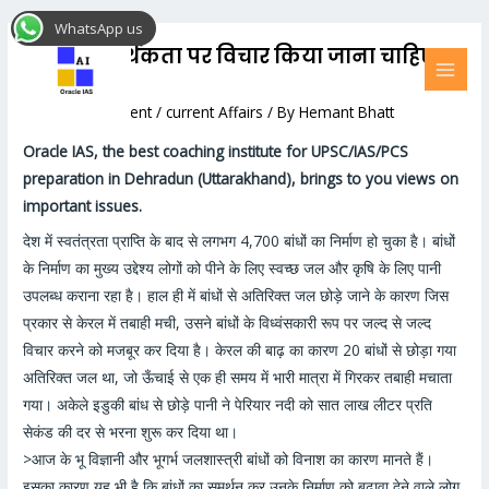
Skip
Post
MAI
WhatsApp us
to
navigation
MEN
बाँधों की सार्थकता पर विचार किया जाना चाहिए
content
#16
Leave a Comment
/
current Affairs
/ By
Hemant Bhatt
Oracle IAS, the best coaching institute for UPSC/IAS/PCS
preparation in Dehradun (Uttarakhand), brings to you views on
important issues.
देश में स्वतंत्रता प्राप्ति के बाद से लगभग 4,700 बांधों का निर्माण हो चुका है। बांधों
के निर्माण का मुख्य उद्देश्य लोगों को पीने के लिए स्वच्छ जल और कृषि के लिए पानी
उपलब्ध कराना रहा है। हाल ही में बांधों से अतिरिक्त जल छोड़े जाने के कारण जिस
प्रकार से केरल में तबाही मची, उसने बांधों के विध्वंसकारी रूप पर जल्द से जल्द
विचार करने को मजबूर कर दिया है। केरल की बाढ़ का कारण 20 बांधों से छोड़ा गया
अतिरिक्त जल था, जो ऊँचाई से एक ही समय में भारी मात्रा में गिरकर तबाही मचाता
गया। अकेले इडुकी बांध से छोड़े पानी ने पेरियार नदी को सात लाख लीटर प्रति
सेकंड की दर से भरना शुरू कर दिया था।
>आज के भू विज्ञानी और भूगर्भ जलशास्त्री बांधों को विनाश का कारण मानते हैं।
इसका कारण यह भी है कि बांधों का समर्थन कर उनके निर्माण को बढ़ावा देने वाले लोग