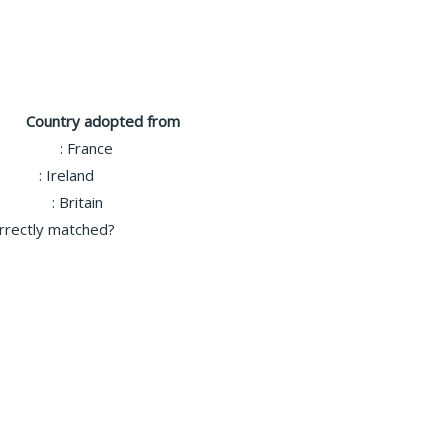
untry adopted from
ghts
:
France
olicy
:
Ireland
nment
:
Britain
orrectly matched?