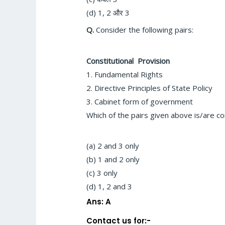
(d) 1, 2
और
3
Q.
Consider the following pairs:
Constitutional Provision Co
1. Fundamental Ri
2. Directive Principles of State P
3. Cabinet form of gover
Which of the pairs given above is/are c
(a) 2 and 3 only
(b) 1 and 2 only
(c) 3 only
(d) 1, 2 and 3
Ans: A
Contact us for:-