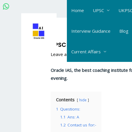
Skip
Home
UPSC
UKPSC
to
content
Post
navigation
Interview Guidance
Blog
UPSC Daily MCQs : 24.08.20
Current Affairs
Leave a Comment
/
UPSC GS Daily MCQs
Oracle IAS, the best coaching institute
evening.
Contents
hide
1
Questions:
1.1
Ans: A
1.2
Contact us for:-