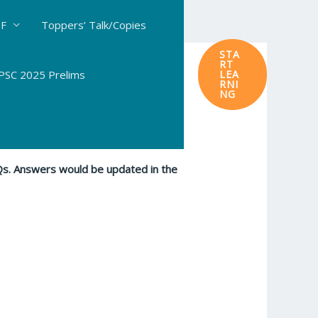
DF
Toppers’ Talk/Copies
STA
RT
SC 2025 Prelims
LEA
RNI
NG
CQs. Answers would be updated in the