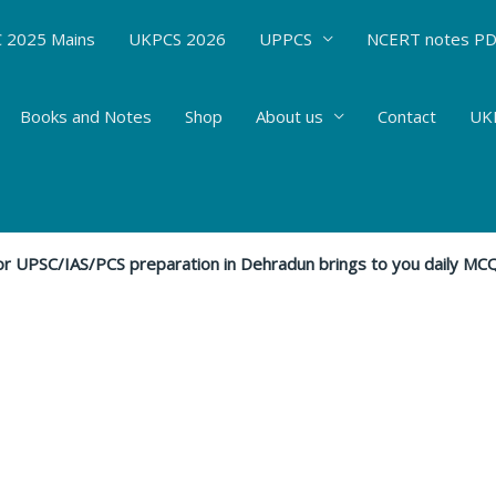
 2025 Mains
UKPCS 2026
UPPCS
NCERT notes P
Books and Notes
Shop
About us
Contact
UKP
18
 - level 1
/ By
Hemant Bhatt
 for UPSC/IAS/PCS preparation in Dehradun brings to you daily M